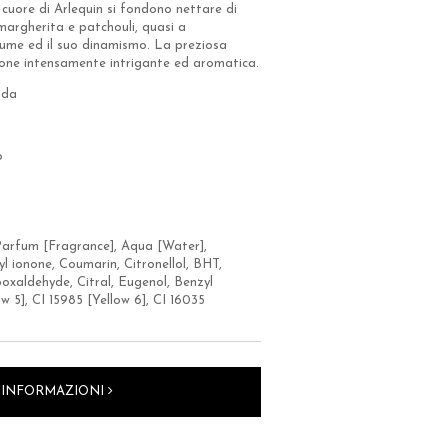
cuore di Arlequin si fondono nettare di
 margherita e patchouli, quasi a
tume ed il suo dinamismo. La preziosa
one intensamente intrigante ed aromatica.
nda
o
Parfum [Fragrance], Aqua [Water],
l ionone, Coumarin, Citronellol, BHT,
oxaldehyde, Citral, Eugenol, Benzyl
w 5], CI 15985 [Yellow 6], CI 16035
I INFORMAZIONI