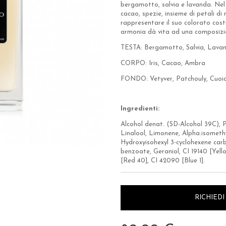
bergamotto, salvia e lavanda. Nel 
cacao, spezie, insieme di petali di
rappresentare il suo colorato cos
armonia dà vita ad una composizi
TESTA: Bergamotto, Salvia, Lava
CORPO: Iris, Cacao, Ambra
FONDO: Vetyver, Patchouly, Cuoi
Ingredienti:
Alcohol denat. (SD-Alcohol 39C), 
Linalool, Limonene, Alpha.isomethy
Hydroxyisohexyl 3-cyclohexene carb
benzoate, Geraniol, CI 19140 [Yello
[Red 40], CI 42090 [Blue 1].
RICHIED